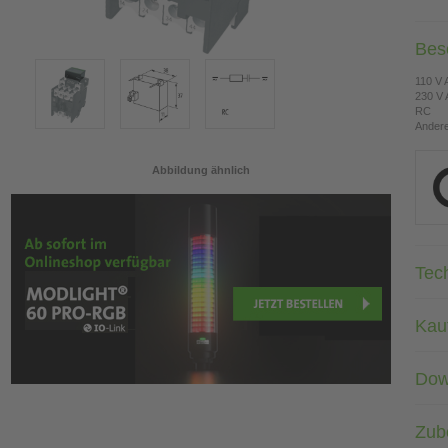
Bes
110 V
230 V
RC
Andere
Abbildung ähnlich
Tec
Kau
Dow
Zub