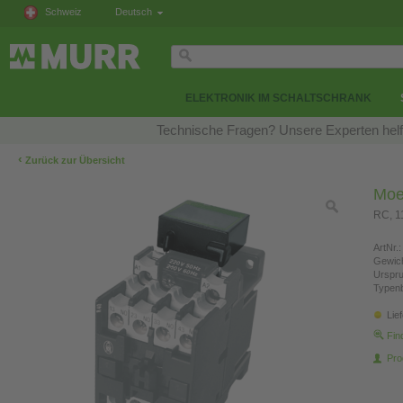
Schweiz
Deutsch
ELEKTRONIK IM SCHALTSCHRANK
Technische Fragen? Unsere Experten helfe
‹
Zurück zur Übersicht
Moe
RC, 1
ArtNr.:
Gewich
Urspr
Typen
Lie
Fin
Pro