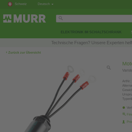
Schweiz
Deutsch
ELEKTRONIK IM SCHALTSCHRANK
Technische Fragen? Unsere Experten helfe
‹
Zurück zur Übersicht
Mot
Varis
ArtNr.:
Altern
Gewich
Urspr
Typen
Ver
Fin
Pro