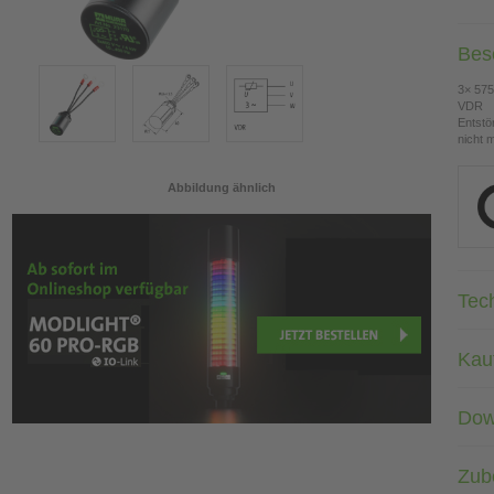
Bes
3× 575
VDR
Entstö
nicht 
Abbildung ähnlich
Tec
Kau
Dow
Zub