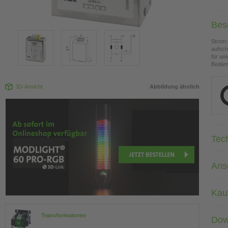
Bes
Strom:
aufsc
für un
Bedämp
3D-Ansicht
Abbildung ähnlich
Tec
Ans
Kau
Transformatoren
Dow