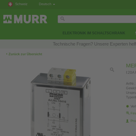
Schweiz
Deutsch
ELEKTRONIK IM SCHALTSCHRANK
Technische Fragen? Unsere Experten helfe
‹
Zurück zur Übersicht
MEF 
I:20A
ArtNr.:
Gewich
Urspr
Typen
Ver
Fin
Pro