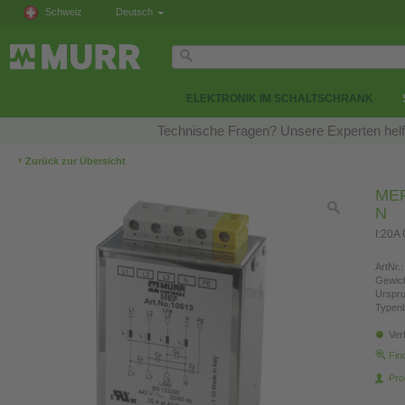
Schweiz
Deutsch
ELEKTRONIK IM SCHALTSCHRANK
Technische Fragen? Unsere Experten helfe
‹
Zurück zur Übersicht
MEF 
N
I:20A
ArtNr.:
Gewich
Urspr
Typen
Ver
Fin
Pro