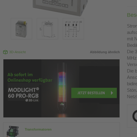
Bes
Stro
aufs
mit N
Bedä
Die 3
3D-Ansicht
Abbildung ähnlich
MHz 
Vers
Die 
Ansc
bidi
Stör
Netz
Transformatoren