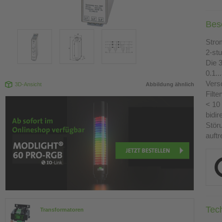
Bes
Stro
2-stu
Die 
0.1.
Vers
3D-Ansicht
Abbildung ähnlich
Filt
< 10 
bidi
Stör
auftr
Tec
Transformatoren