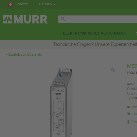
Schweiz
Deutsch
ELEKTRONIK IM SCHALTSCHRANK
Technische Fragen? Unsere Experten helfe
‹
Zurück zur Übersicht
MEF 
I:80A
ArtNr.:
Gewich
Urspr
Typen
Ver
Fin
Pro