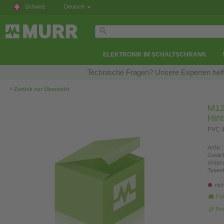
Schweiz
Deutsch
ELEKTRONIK IM SCHALTSCHRANK
Technische Fragen? Unsere Experten helfe
‹
Zurück zur Übersicht
M12
Hin
PVC 4
ArtNr.:
Gewich
Urspr
Typen
nic
Fra
Pro