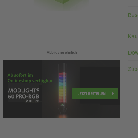
Bes
Kau
Dow
Abbildung ähnlich
Zub