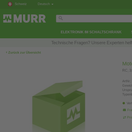
Schweiz
Deutsch
ELEKTRONIK IM SCHALTSCHRANK
Technische Fragen? Unsere Experten helfe
‹
Zurück zur Übersicht
Mot
RC, 
ArtNr.:
Gewich
Urspr
Typen
Ver
Fra
Pro