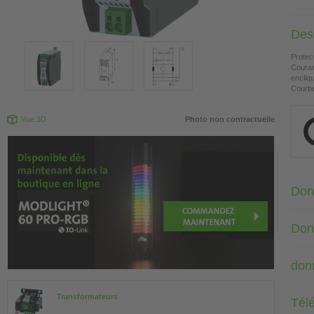
Desc
Protec
Couran
encliq
Courbe
Vue 3D
Photo non contractuelle
Don
Don
don
Transformateurs
Tél