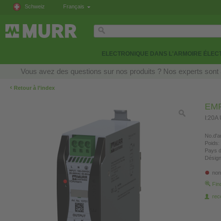
Schweiz
Français
ELECTRONIQUE DANS L'ARMOIRE ÉLEC
Vous avez des questions sur nos produits ? Nos experts sont 
‹
Retour à l’index
EMP
I:20A 
No.d'ar
Poids:
Pays d
Désign
non
Fin
re