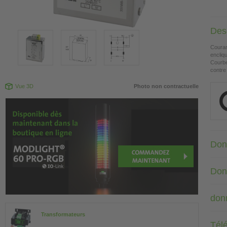
Desc
Couran
encliq
Courbe
contre
Vue 3D
Photo non contractuelle
Don
Don
don
Transformateurs
Tél