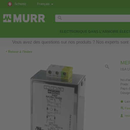
Schweiz
Français
ELECTRONIQUE DANS L'ARMOIRE ÉLEC
Vous avez des questions sur nos produits ? Nos experts sont 
‹
Retour à l’index
MEF
I:6A 
No.d'ar
Poids:
Pays d
Désign
Liv
Fin
re