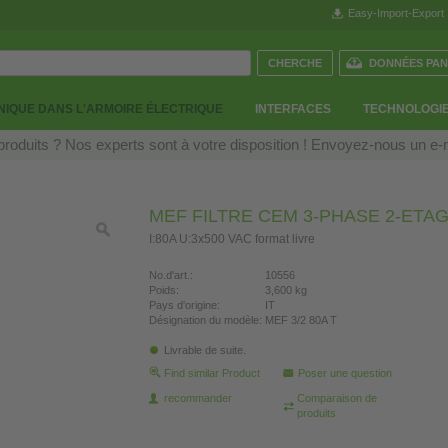
Easy-Import-Export
DONNÉES PAN
IQUE DANS L'ARMOIRE ÉLECTRIQUE
INTERFACES
TECHNOLOGIE
roduits ? Nos experts sont à votre disposition ! Envoyez-nous un e-
MEF FILTRE CEM 3-PHASE 2-ETA
I:80A U:3x500 VAC format livre
No.d'art.:
10556
Poids:
3,600 kg
Pays d'origine:
IT
Désignation du modèle:
MEF 3/2 80A T
Livrable de suite.
Find similar Product
Poser une question
recommander
Comparaison de
produits