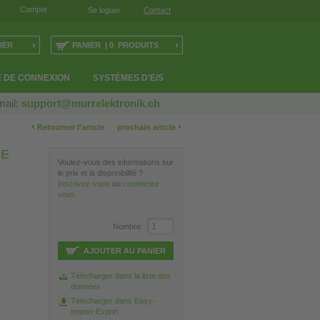
Compte
Se loguer
Contact
›
›
IER
PANIER | 0 PRODUITS
 DE CONNEXION
SYSTÈMES D’E/S
mail:
support@murrelektronik.ch
‹
›
Retourner l’article
prochain article
GE
Voulez-vous des informations sur
le prix et la disponibilité ?
Inscrivez-vous
ou
connectez-
vous
.
Nombre
AJOUTER AU PANIER
Télécharger dans la liste des
données
Télécharger dans Easy-
Import-Export