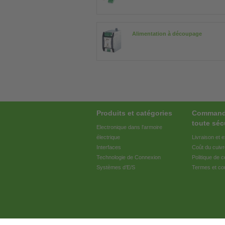
Alimentation à découpage
Produits et catégories
Commande
toute séc
Electronique dans l'armoire
électrique
Livraison et e
Interfaces
Coût du cuivr
Technologie de Connexion
Politique de co
Systèmes d’E/S
Termes et con