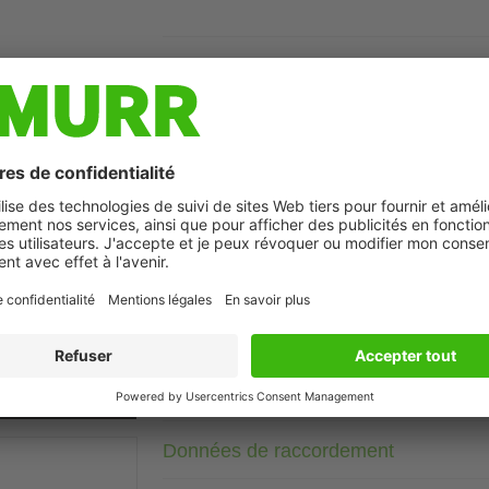
Description
Courant: 80 A
2 niveaux
Les filtres antiparasites de réseau triphasés et à 1 ou 2 nivea
MHz pour supprimer les perturbations conduites sur les lignes
réseaux TN-C. Le meilleur effet de filtrage est obtenu avec 
raccordement PE < 10 cm) avec des sections aussi grandes qu
Photo non contractuelle
agissent de manière bidirectionnelle (dans les deux sens). Ils
asymétriques qui surviennent souvent dans les dans les conve
à découpage.
Données techniques
Données de raccordement