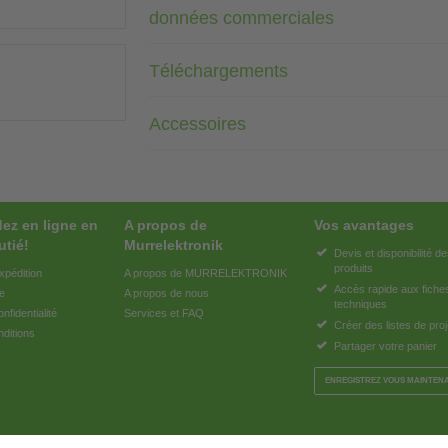
données commerciales
Téléchargements
Accessoires
z en ligne en
A propos de
Vos avantages
utié!
Murrelektronik
Devis et disponibilité d
produits
xpédition
A propos de MURRELEKTRONIK
Accès rapide aux fiche
e
A propos de nous
techniques
nfidentialité
Services et FAQ
Créer des listes de proj
ditions
Partager votre panier
ENREGISTREZ VOUS MAINTEN