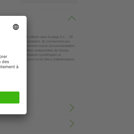
ux MEF 3/1-3/2 sont utilisés dans la plage 0,1 ... 30
 de réseau et d'alimentation. Ils conviennent aux
des câbles de raccordement courts (recommandation :
e possible. Les filtres antiparasites de réseau
 réduisent les perturbations symétriques et
rtisseurs de fréquence et les blocs d'alimentations