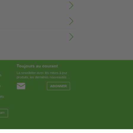
Toujours au courant
La newsletter avec les mises à jour
es
produits, les dernières nouveautés…
s
ABONNER
ets
ANT!