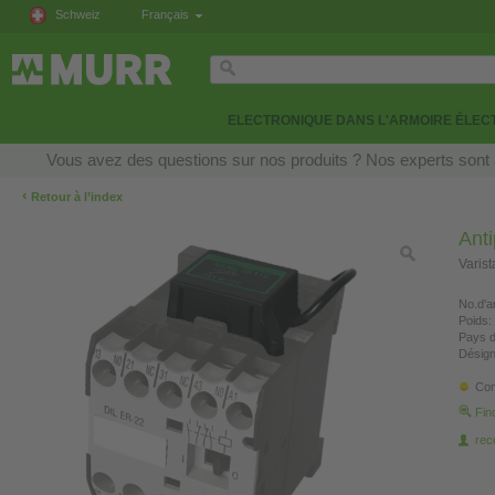
Schweiz
Français
ELECTRONIQUE DANS L'ARMOIRE ÉLEC
Vous avez des questions sur nos produits ? Nos experts sont 
‹
Retour à l’index
Ant
Varis
No.d'ar
Poids:
Pays d
Désign
Con
Fin
re