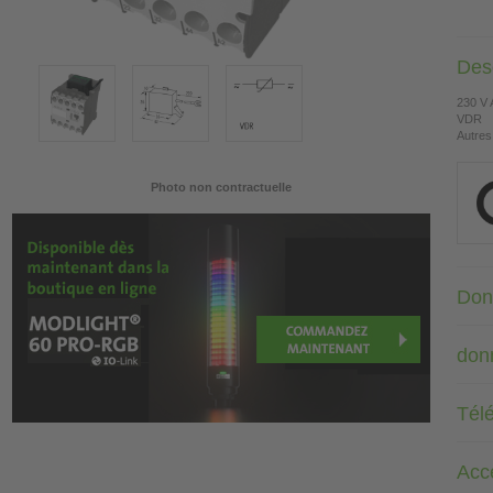
Desc
230 V
VDR
Autres
Photo non contractuelle
Don
don
Tél
Acc