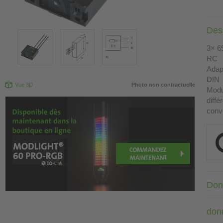
Desc
3× 6
RC
Adapt
DIN
Vue 3D
Photo non contractuelle
Modu
diff
conv
Don
don