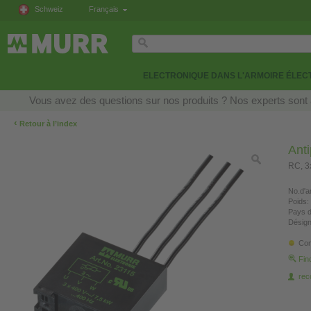
Schweiz
Français
ELECTRONIQUE DANS L'ARMOIRE ÉLEC
Vous avez des questions sur nos produits ? Nos experts sont 
‹
Retour à l’index
Anti
RC, 
No.d'ar
Poids:
Pays d
Désign
Con
Fin
re