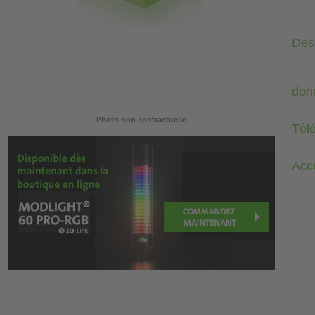
Desc
don
Photo non contractuelle
Tél
Acc