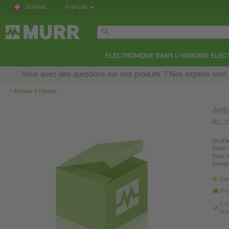
Schweiz
Français
ELECTRONIQUE DANS L'ARMOIRE ÉLEC
Vous avez des questions sur nos produits ? Nos experts sont 
‹
Retour à l’index
Ant
RC, 
No.d'ar
Poids:
Pays d
Désign
Con
Pos
Com
pro