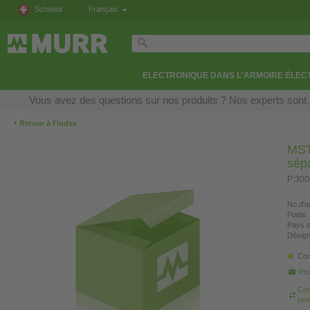
Schweiz
Français
ELECTRONIQUE DANS L'ARMOIRE ÉLEC
Vous avez des questions sur nos produits ? Nos experts sont 
‹
Retour à l’index
MST
sép
P:300
No.d'ar
Poids:
Pays d
Désign
Con
Pos
Com
pro