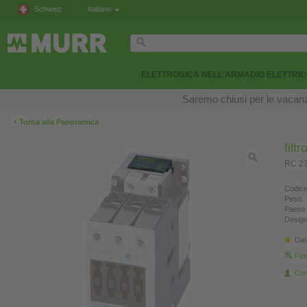
Schweiz
Italiano
ELETTRONICA NELL'ARMADIO ELETTRI
Saremo chiusi per le vacanze
‹
Torna alla Panoramica
filt
RC 2
Codice
Peso:
Paese 
Design
Dat
Fin
Con