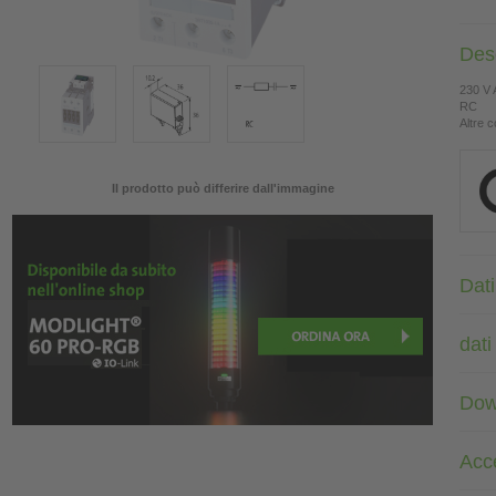
Des
230 V
RC
Altre c
Il prodotto può differire dall'immagine
Dati
dati
Dow
Acc