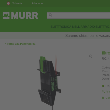
Schweiz
Italiano
ELETTRONICA NELL'ARMADIO ELETTRI
Saremo chiusi per le vacanze
‹
Torna alla Panoramica
filt
RC, 
Codice
Peso:
Paese 
Design
Dis
Fin
Con