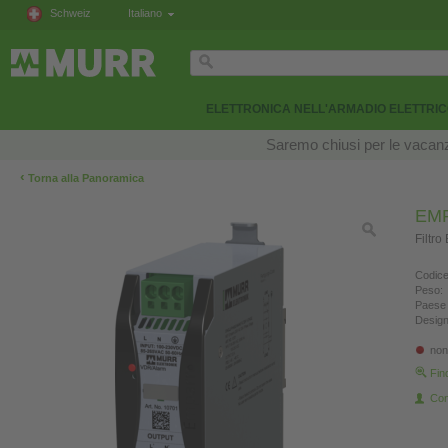
Schweiz
Italiano
ELETTRONICA NELL'ARMADIO ELETTRI
Saremo chiusi per le vacanze
‹
Torna alla Panoramica
EMP
Filtro
Codice
Peso:
Paese 
Design
non
Fin
Con