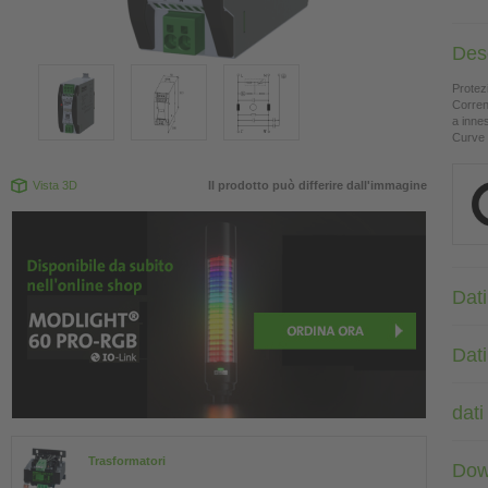
Des
Protez
Corren
a inne
Curve 
Vista 3D
Il prodotto può differire dall'immagine
Dati
Dat
dati
Trasformatori
Dow