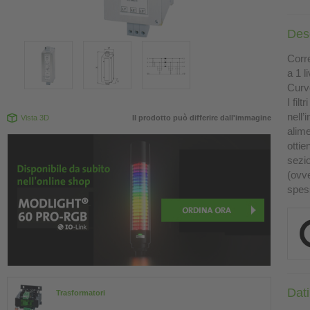
Des
Corr
a 1 li
Curve
I fil
nell’
Vista 3D
Il prodotto può differire dall'immagine
alime
otti
sezio
(ovve
spess
Dati
Trasformatori