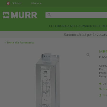
Schweiz
Italiano
ELETTRONICA NELL'ARMADIO ELETTRI
Saremo chiusi per le vacanze
‹
Torna alla Panoramica
MEF 
I:36A
Codice
Peso:
Paese 
Design
Dis
Fin
Con