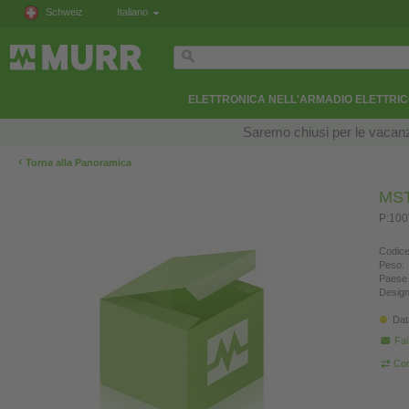
Schweiz
Italiano
ELETTRONICA NELL'ARMADIO ELETTRI
Saremo chiusi per le vacanze
‹
Torna alla Panoramica
MST
P:100
Codice
Peso:
Paese 
Design
Dat
Fa
Con