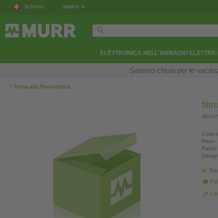
Schweiz
Italiano
ELETTRONICA NELL'ARMADIO ELETTRI
Saremo chiusi per le vacanze
‹
Torna alla Panoramica
filt
disco
Codice
Peso:
Paese 
Design
Dat
Fa
Con